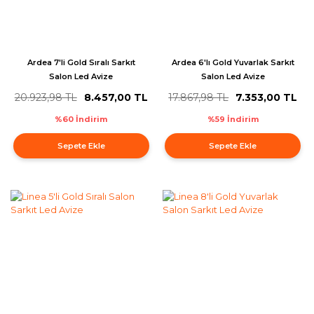
Ardea 7'li Gold Sıralı Sarkıt
Ardea 6'lı Gold Yuvarlak Sarkıt
Salon Led Avize
Salon Led Avize
20.923,98 TL
8.457,00 TL
17.867,98 TL
7.353,00 TL
%60 İndirim
%59 İndirim
Sepete Ekle
Sepete Ekle