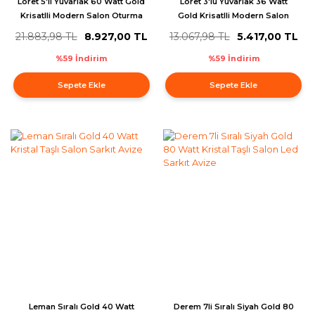
Loret 5'li Yuvarlak 60 Watt Gold
Loret 3'lü Yuvarlak 36 Watt
Krisatlli Modern Salon Oturma
Gold Krisatlli Modern Salon
Odası Sarkıt Led Avize
Oturma Odası Sarkıt Led Avize
21.883,98 TL
8.927,00 TL
13.067,98 TL
5.417,00 TL
%59 İndirim
%59 İndirim
Sepete Ekle
Sepete Ekle
Leman Sıralı Gold 40 Watt
Derem 7li Sıralı Siyah Gold 80