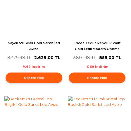
Sayen 5'li Sıralı Gold Sarkıt Led
Frieda Tekli 3 Renkli 17 Watt
Avize
Gold Ledli Modern Oturma
Odası Salon Sarkıt Avize
8.479,98 TL
2.629,00 TL
2.801,98 TL
855,00 TL
%69 İndirim
%69 İndirim
Sepete Ekle
Sepete Ekle