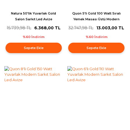
Natura 50'lik Yuvarlak Gold
Quon 5'li Gold 100 Watt Sıralı
Salon Sarkıt Led Avize
Yemek Masası Üstü Modern
Sarkıt Salon Led Avize
15.739,98 TL
6.368,00 TL
32.747,98 TL
13.003,00 TL
%60 İndirim
%60 İndirim
Sepete Ekle
Sepete Ekle