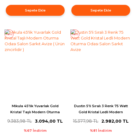
Sepete Ekle
Sepete Ekle
Yeni
Yeni
Mikula 45'lik Yuvarlak Gold
Dustin 5'li Sıralı 3 Renk 75 Watt
Kristal Taşlı Modern Oturma
Gold Kristal Ledli Modern
Odası Salon Sarkıt Avize ( Ürün
Oturma Odası Salon Sarkıt
9.383,98 TL
3.094,00 TL
15.377,98 TL
2.982,00 TL
zincirlidir )
Avize
%67 İndirim
%81 İndirim