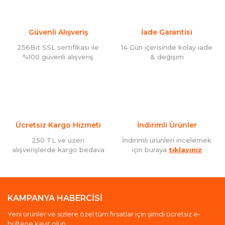
Güvenli Alışveriş
İade Garantisi
256Bit SSL sertifikası ile
14 Gün içerisinde kolay iade
%100 güvenli alışveriş
& değişim
Ücretsiz Kargo Hizmeti
İndirimli Ürünler
250 TL ve üzeri
İndirimli ürünleri incelemek
alışverişlerde kargo bedava
için buraya
tıklayınız
KAMPANYA HABERCİSİ
Yeni ürünler ve sizlere özel tüm fırsatlar için şimdi ücretsiz e-
bültene kayıt olun.