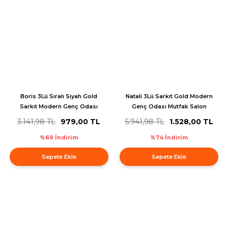
Boris 3Lü Sıralı Siyah Gold
Natali 3Lü Sarkıt Gold Modern
Sarkıt Modern Genç Odası
Genç Odası Mutfak Salon
Mutfak Retro Salon Avize
Sarkıt Avize
3.141,98 TL
979,00 TL
5.941,98 TL
1.528,00 TL
%69 İndirim
%74 İndirim
Sepete Ekle
Sepete Ekle