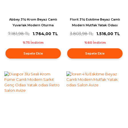
Abbey 3'lü Krom Beyaz Camlı
Florit 3'lü Eskitme Beyaz Camlı
Yuvarlak Modern Oturma
Modern Mutfak Yatak Odası
Odası Spot Salon Avize
Salon Avize
7.181,98 TL
1.764,00 TL
3.803,98 TL
1.516,00 TL
%75 İndirim
%60 İndirim
Sepete Ekle
Sepete Ekle