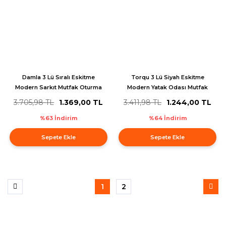
Damla 3 Lü Sıralı Eskitme
Torqu 3 Lü Siyah Eskitme
Modern Sarkıt Mutfak Oturma
Modern Yatak Odası Mutfak
Odası Salon Sarkıt Avize
Oturma Odası Salon Avize
3.705,98 TL
1.369,00 TL
3.411,98 TL
1.244,00 TL
%63 İndirim
%64 İndirim
Sepete Ekle
Sepete Ekle
1
2