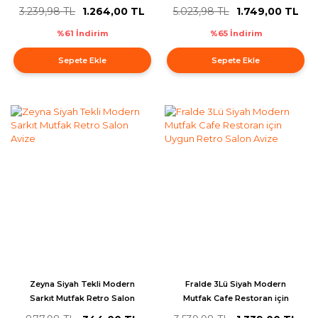
MutfakYatak odası Salon Sarkıt
Salon Avize
3.239,98 TL
1.264,00 TL
5.023,98 TL
1.749,00 TL
Avize
%61 İndirim
%65 İndirim
Sepete Ekle
Sepete Ekle
Zeyna Siyah Tekli Modern
Fralde 3Lü Siyah Modern
Sarkıt Mutfak Retro Salon
Mutfak Cafe Restoran için
Avize
Uygun Retro Salon Avize