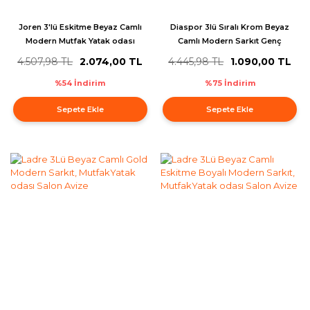
Joren 3'lü Eskitme Beyaz Camlı
Diaspor 3lü Sıralı Krom Beyaz
Modern Mutfak Yatak odası
Camlı Modern Sarkıt Genç
Salon Avize
Odası Yatak odası Retro Salon
4.507,98 TL
2.074,00 TL
4.445,98 TL
1.090,00 TL
Avize
%54 İndirim
%75 İndirim
Sepete Ekle
Sepete Ekle