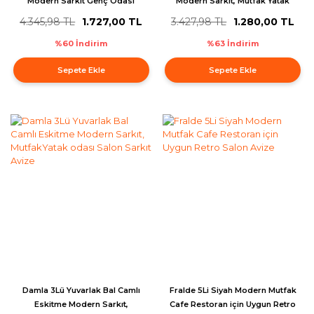
Modern Sarkıt Genç Odası
Modern Sarkıt, Mutfak Yatak
Mutfak Yatak odası Salon
odası Salon Avize
4.345,98 TL
1.727,00 TL
3.427,98 TL
1.280,00 TL
Sarkıt Avize
%60 İndirim
%63 İndirim
Sepete Ekle
Sepete Ekle
Damla 3Lü Yuvarlak Bal Camlı
Fralde 5Li Siyah Modern Mutfak
Eskitme Modern Sarkıt,
Cafe Restoran için Uygun Retro