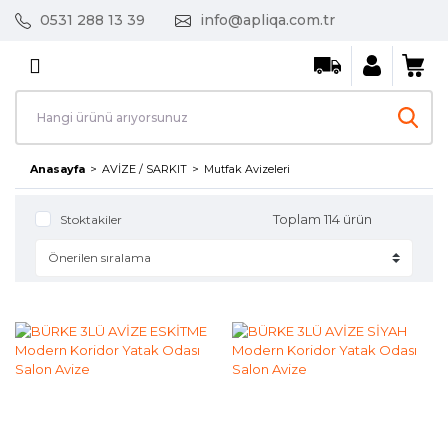
0531 288 13 39
info@apliqa.com.tr
Geri Dön
AVİZE / SARKIT
Ayın Fırsat Ürünleri
Anasayfa
AVİZE / SARKIT
Mutfak Avizeleri
Kristal Taşlı Avizeler
Toplam 114 ürün
Stoktakiler
Led Avizeler
Mutfak Avizeleri
Salon Avizeleri
Tekli Sarkıt