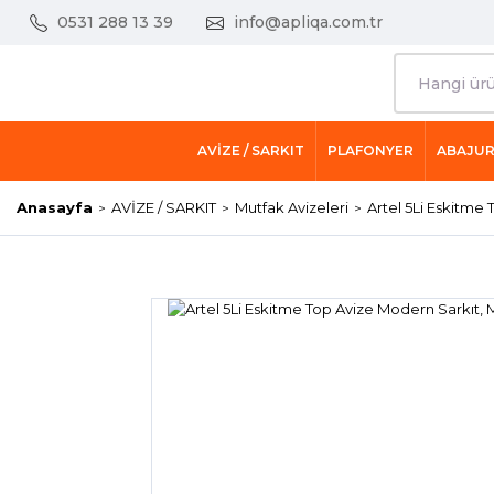
0531 288 13 39
info@apliqa.com.tr
AVİZE / SARKIT
PLAFONYER
ABAJU
Anasayfa
AVİZE / SARKIT
Mutfak Avizeleri
Artel 5Li Eskitme