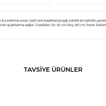
bu eskitme avize, zarif cam başlıklarıyla ışığı estetik bir şekilde yans
bir aydınlatma sağlar. Özellikler; En: 50 cm; Boy: 80 cm; Renk: Eskitm
konularda yetersiz gördüğünüz noktaları öneri formunu kullanarak tarafım
Bu ürüne ilk yorumu siz yapın!
TAVSİYE ÜRÜNLER
Yorum Yaz