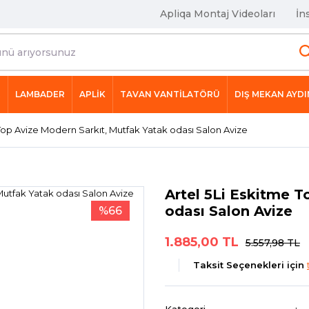
Apliqa Montaj Videoları
İn
R
LAMBADER
APLİK
TAVAN VANTİLATÖRÜ
DIŞ MEKAN AYD
 Top Avize Modern Sarkıt, Mutfak Yatak odası Salon Avize
Artel 5Li Eskitme T
odası Salon Avize
%66
1.885,00 TL
5.557,98 TL
Taksit Seçenekleri için