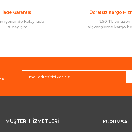
İade Garantisi
Ücretsiz Kargo Hiz
Gönder
ün içerisinde kolay iade
250 TL ve üzeri
& değişim
alışverişlerde kargo b
ene
MÜŞTERİ HİZMETLERİ
KURUMSAL