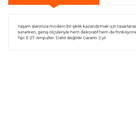
Yaşam alanınıza modern bir şıklık kazandırmak için tasarlanan 
sunarken, geniş ölçüleriyle hem dekoratif hem de fonksiyonel 
Tipi: E-27; Ampuller: Dahil değildir Garanti: 2 yıl
Bu ürünün fiyat bilgisi, resim, ürün açıklamalarında ve diğer 
Görüş ve önerileriniz için teşekkür ederiz.
Ürün resmi kalitesiz, bozuk veya görüntülenemiyor.
Ürün açıklamasında eksik bilgiler bulunuyor.
Ürün bilgilerinde hatalar bulunuyor.
Ürün fiyatı diğer sitelerden daha pahalı.
Bu ürüne benzer farklı alternatifler olmalı.