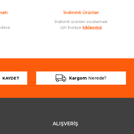
meti
İndirimli Ürünler
İndirimli ürünleri incelemek
edava
için buraya
tıklayınız
Kargom
Nerede?
KAYDET
ALIŞVERİŞ