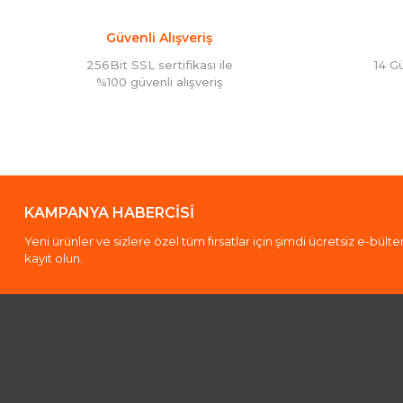
Güvenli Alışveriş
256Bit SSL sertifikası ile
14 G
%100 güvenli alışveriş
KAMPANYA HABERCİSİ
Yeni ürünler ve sizlere özel tüm fırsatlar için şimdi ücretsiz e-bült
kayıt olun.