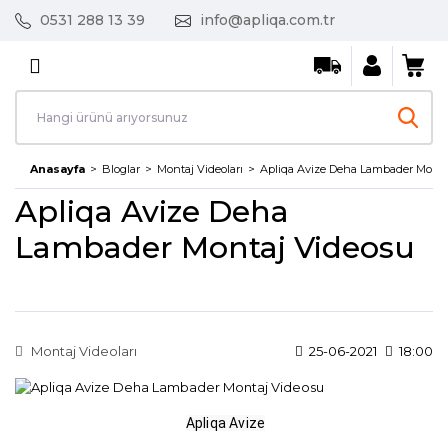
0531 288 13 39
info@apliqa.com.tr
Geri Dön
AVİZE / SARKIT
Ayın Fırsat Ürünleri
Anasayfa
Bloglar
Montaj Videoları
Apliqa Avize Deha Lambader Monta
Kristal Taşlı Avizeler
Apliqa Avize Deha
Led Avizeler
Lambader Montaj Videosu
Mutfak Avizeleri
Salon Avizeleri
Montaj Videoları
25-06-2021
18:00
Tekli Sarkıt
Apliqa Avize