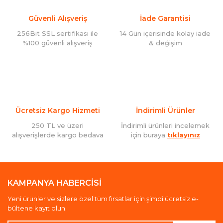
Güvenli Alışveriş
İade Garantisi
256Bit SSL sertifikası ile
14 Gün içerisinde kolay iade
%100 güvenli alışveriş
& değişim
Ücretsiz Kargo Hizmeti
İndirimli Ürünler
250 TL ve üzeri
İndirimli ürünleri incelemek
alışverişlerde kargo bedava
için buraya
tıklayınız
KAMPANYA HABERCİSİ
Yeni ürünler ve sizlere özel tüm fırsatlar için şimdi ücretsiz e-
bültene kayıt olun.