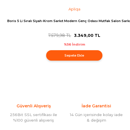
Apliqa
Boris 5 Li Sıralı Siyah-Krom Sarkıt Modern Genç Odası Mutfak Salon Sarkı
7.579,98 TL
3.349,00 TL
%56 İndirim
Sepete Ekle
Güvenli Alışveriş
İade Garantisi
256Bit SSL sertifikası ile
14 Gün içerisinde kolay iade
%100 güvenli alışveriş
& değişim