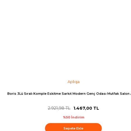
Apliqa
Boris 3Lü Sıralı Komple Eskitme Sarkıt Modern Genç Odası Mutfak Salon 
2.921,98 TL
1.467,00 TL
%50 İndirim
Sepete Ekle