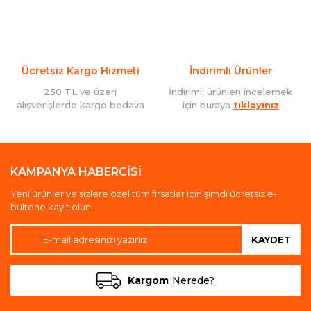
Ücretsiz Kargo Hizmeti
İndirimli Ürünler
250 TL ve üzeri
İndirimli ürünleri incelemek
alışverişlerde kargo bedava
için buraya
tıklayınız
KAMPANYA HABERCİSİ
Yeni ürünler ve sizlere özel tüm fırsatlar için şimdi ücretsiz e-
bültene kayıt olun.
KAYDET
Kargom
Nerede?