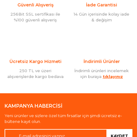
Güvenli Alışveriş
İade Garantisi
256Bit SSL sertifikası ile
14 Gün içerisinde kolay iade
%100 güvenli alışveriş
& değişim
Ücretsiz Kargo Hizmeti
İndirimli Ürünler
250 TL ve üzeri
İndirimli ürünleri incelemek
alışverişlerde kargo bedava
için buraya
tıklayınız
KAMPANYA HABERCİSİ
Yeni ürünler ve sizlere özel tüm fırsatlar için şimdi ücretsiz e-
bültene kayıt olun.
KAYDET