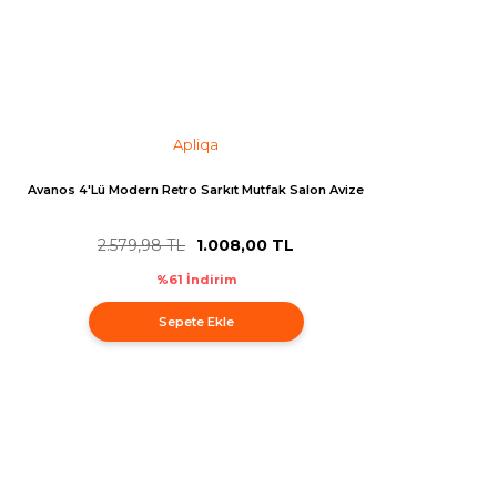
Apliqa
Avanos 4'Lü Modern Retro Sarkıt Mutfak Salon Avize
2.579,98 TL
1.008,00 TL
%61 İndirim
Sepete Ekle