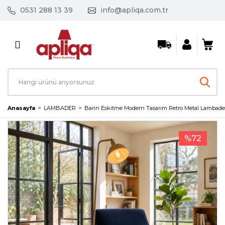
0531 288 13 39
info@apliqa.com.tr
Geri Dön
AVİZE / SARKIT
Ayın Fırsat Ürünleri
Kristal Taşlı Avizeler
Anasayfa
LAMBADER
Barin Eskitme Modern Tasarım Retro Metal Lambade
Led Avizeler
%72
Mutfak Avizeleri
Salon Avizeleri
Tekli Sarkıt