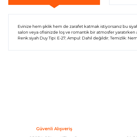
Evinize hem şıklık hem de zarafet katmak istiyorsanız bu siya
salon veya ofisinizde loş ve romantik bir atmosfer yaratırken 
Renk:siyah Duy Tipi: E-27; Ampul: Dahil değildir; Temizlik: Nem
Bu ürünün fiyat bilgisi, resim, ürün açıklamalarında ve diğer 
Görüş ve önerileriniz için teşekkür ederiz.
Ürün resmi kalitesiz, bozuk veya görüntülenemiyor.
Ürün açıklamasında eksik bilgiler bulunuyor.
Ürün bilgilerinde hatalar bulunuyor.
Ürün fiyatı diğer sitelerden daha pahalı.
Bu ürüne benzer farklı alternatifler olmalı.
Güvenli Alışveriş