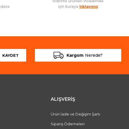
İndirimli ürünleri incelemek
edava
için buraya
tıklayınız
Kargom
Nerede?
KAYDET
ALIŞVERİŞ
Ürün İade ve Değişim Şartı
Sipariş Ödemeleri