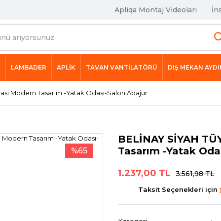
Apliqa Montaj Videoları
İn
R
LAMBADER
APLİK
TAVAN VANTİLATÖRÜ
DIŞ MEKAN AYD
ı Modern Tasarım -Yatak Odası-Salon Abajur
BELİNAY SİYAH TÜ
Tasarım -Yatak Oda
%65
1.237,00 TL
3.561,98 TL
Taksit Seçenekleri için