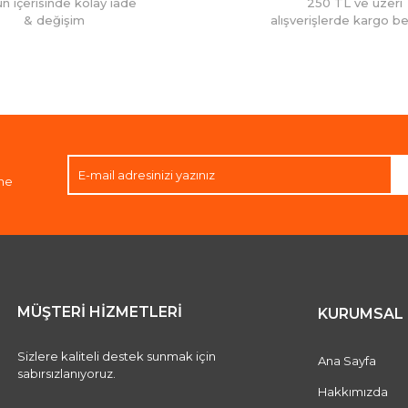
ün içerisinde kolay iade
250 TL ve üzeri
& değişim
alışverişlerde kargo b
Gönder
ene
MÜŞTERİ HİZMETLERİ
KURUMSAL
Sizlere kaliteli destek sunmak için
Ana Sayfa
sabırsızlanıyoruz.
Hakkımızda