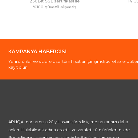
256Bit SSL sertifikası ile
14 G
%100 güvenli alışveriş
KAMPANYA HABERCİSİ
Yeni ürünler ve sizlere özel tüm fırsatlar için şimdi ücretsiz e-bült
kayıt olun.
APLIQA markamızla 20 yılı aşkın süredir iç mekanlarınızı daha
anlamlı kılabilmek adına estetik ve zarafeti tüm ürünlerimizde
ilke edinerek tasarlıyor ve sizlerin beğenisine sunuyoruz.