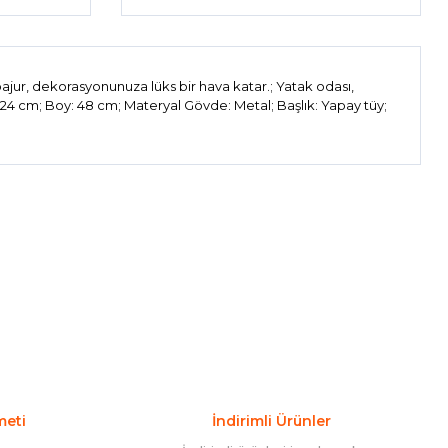
ajur, dekorasyonunuza lüks bir hava katar.; Yatak odası,
: 24 cm; Boy: 48 cm; Materyal Gövde: Metal; Başlık: Yapay tüy;
ıza iletebilirsiniz.
meti
İndirimli Ürünler