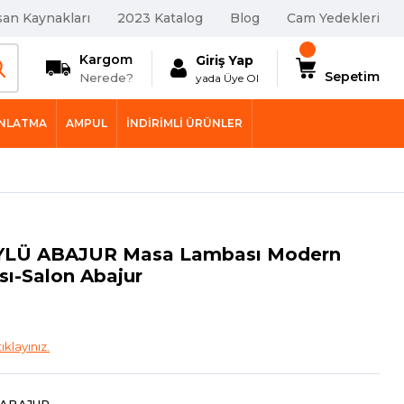
san Kaynakları
2023 Katalog
Blog
Cam Yedekleri
Kargom
Giriş Yap
Sepetim
Nerede?
yada Üye Ol
INLATMA
AMPUL
İNDIRIMLI ÜRÜNLER
YLÜ ABAJUR Masa Lambası Modern
sı-Salon Abajur
tıklayınız.