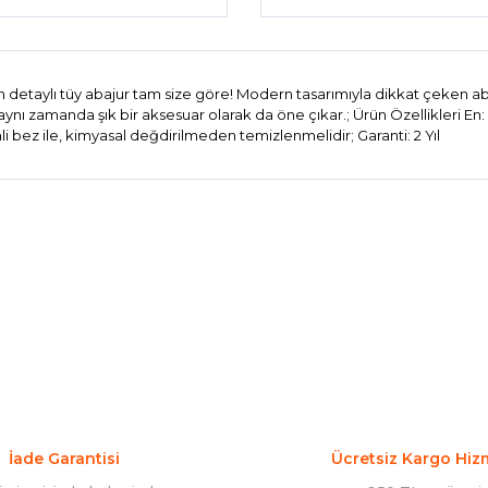
h detaylı tüy abajur tam size göre! Modern tasarımıyla dikkat çeken ab
aynı zamanda şık bir aksesuar olarak da öne çıkar.; Ürün Özellikleri En
li bez ile, kimyasal değdirilmeden temizlenmelidir; Garanti: 2 Yıl
konularda yetersiz gördüğünüz noktaları öneri formunu kullanarak tarafım
Bu ürüne ilk yorumu siz yapın!
Yorum Yaz
İade Garantisi
Ücretsiz Kargo Hiz