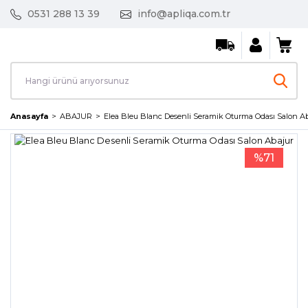
0531 288 13 39
info@apliqa.com.tr
Anasayfa
ABAJUR
Elea Bleu Blanc Desenli Seramik Oturma Odası Salon A
%71