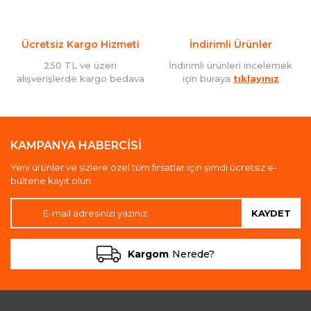
Ücretsiz Kargo Hizmeti
İndirimli Ürünler
250 TL ve üzeri
İndirimli ürünleri incelemek
alışverişlerde kargo bedava
için buraya
tıklayınız
KAMPANYA HABERCİSİ
Yeni ürünler ve sizlere özel tüm fırsatlar için şimdi ücretsiz e-
bültene kayıt olun.
KAYDET
Kargom
Nerede?