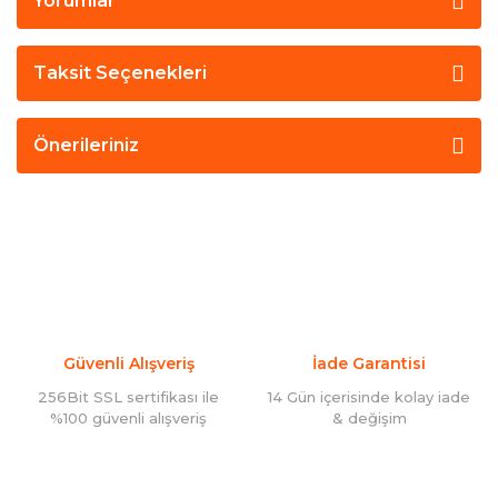
Yorumlar
Taksit Seçenekleri
Önerileriniz
Güvenli Alışveriş
İade Garantisi
256Bit SSL sertifikası ile
14 Gün içerisinde kolay iade
%100 güvenli alışveriş
& değişim