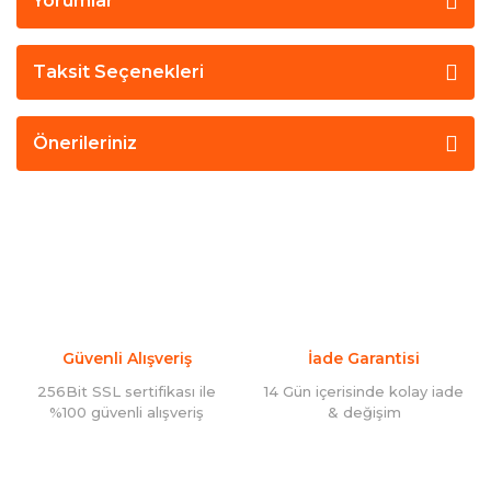
Yorumlar
Taksit Seçenekleri
Önerileriniz
Güvenli Alışveriş
İade Garantisi
256Bit SSL sertifikası ile
14 Gün içerisinde kolay iade
%100 güvenli alışveriş
& değişim