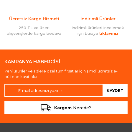
Ücretsiz Kargo Hizmeti
İndirimli Ürünler
250 TL ve üzeri
İndirimli ürünleri incelemek
alışverişlerde kargo bedava
için buraya
tıklayınız
KAMPANYA HABERCİSİ
Yeni ürünler ve sizlere özel tüm fırsatlar için şimdi ücretsiz e-
bültene kayıt olun.
KAYDET
Kargom
Nerede?