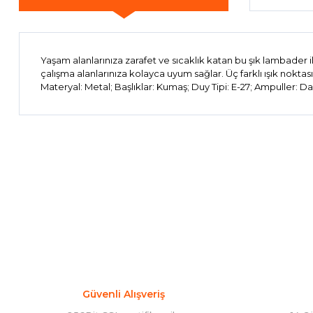
Yaşam alanlarınıza zarafet ve sıcaklık katan bu şık lambade
çalışma alanlarınıza kolayca uyum sağlar. Üç farklı ışık noktas
Materyal: Metal; Başlıklar: Kumaş; Duy Tipi: E-27; Ampuller: Da
Bu ürünün fiyat bilgisi, resim, ürün açıklamalarında ve diğer 
Görüş ve önerileriniz için teşekkür ederiz.
Ürün resmi kalitesiz, bozuk veya görüntülenemiyor.
Ürün açıklamasında eksik bilgiler bulunuyor.
Ürün bilgilerinde hatalar bulunuyor.
Ürün fiyatı diğer sitelerden daha pahalı.
Bu ürüne benzer farklı alternatifler olmalı.
Güvenli Alışveriş