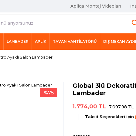
Apliqa Montaj Videoları
İn
R
LAMBADER
APLİK
TAVAN VANTİLATÖRÜ
DIŞ MEKAN AYD
etro Ayaklı Salon Lambader
Global 3lü Dekorati
Lambader
%75
1.774,00 TL
7.097,98 TL
Taksit Seçenekleri için