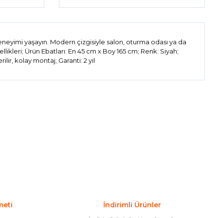
neyimi yaşayın. Modern çizgisiyle salon, oturma odası ya da
llikleri; Ürün Ebatları: En 45 cm x Boy 165 cm; Renk: Siyah;
ir, kolay montaj; Garanti: 2 yıl
ıza iletebilirsiniz.
meti
İndirimli Ürünler