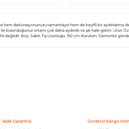
r ile hem dekorasyonunuzu tamamlayın hem de keyifli bir aydınlatma de
ı ile bulunduğunuz ortamı çok daha aydınlık ve şık hale getirir. Ürün Öze
hil değildir; Boy: Sabit; Fiş Uzunluğu: 150 cm; Kurulum: Demonte gönderil
konularda yetersiz gördüğünüz noktaları öneri formunu kullanarak tarafım
Bu ürüne ilk yorumu siz yapın!
Yorum Yaz
İade Garantisi
Ücretsiz Kargo Hiz