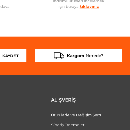
İndirimli ürünleri incelemek
edava
için buraya
tıklayınız
Kargom
Nerede?
KAYDET
ALIŞVERİŞ
Ürün İade ve Değişim Şartı
Sipariş Ödemeleri