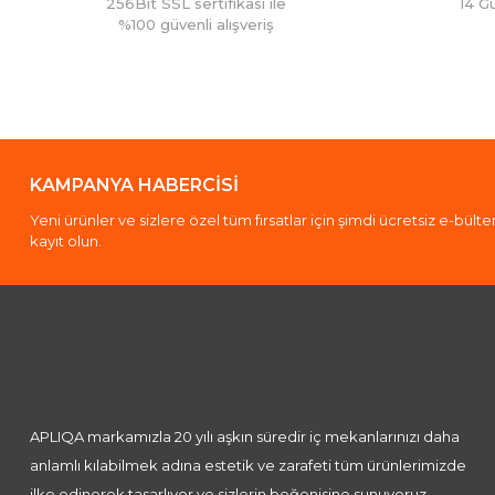
256Bit SSL sertifikası ile
14 G
%100 güvenli alışveriş
KAMPANYA HABERCİSİ
Yeni ürünler ve sizlere özel tüm fırsatlar için şimdi ücretsiz e-bült
kayıt olun.
APLIQA markamızla 20 yılı aşkın süredir iç mekanlarınızı daha
anlamlı kılabilmek adına estetik ve zarafeti tüm ürünlerimizde
ilke edinerek tasarlıyor ve sizlerin beğenisine sunuyoruz.