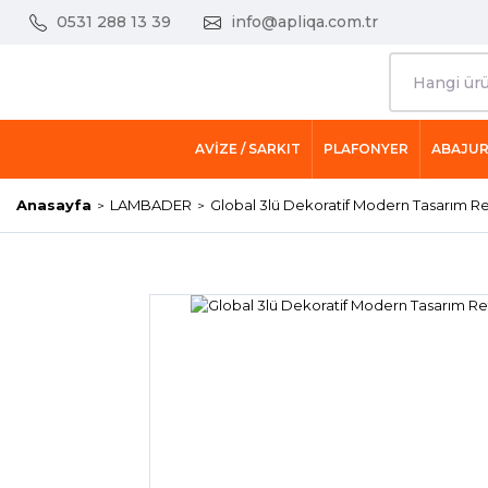
0531 288 13 39
info@apliqa.com.tr
AVİZE / SARKIT
PLAFONYER
ABAJU
Anasayfa
LAMBADER
Global 3lü Dekoratif Modern Tasarım R