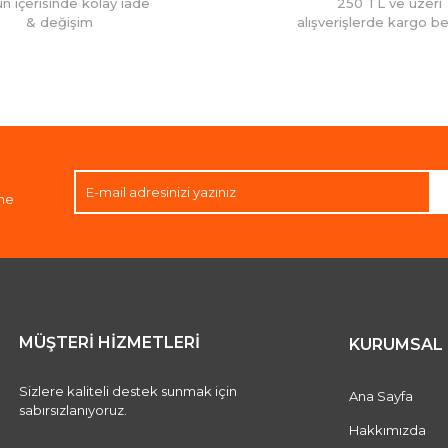
ün içerisinde kolay iade
250 TL ve üzeri
& değişim
alışverişlerde kargo b
Gönder
ene
MÜŞTERİ HİZMETLERİ
KURUMSAL
Sizlere kaliteli destek sunmak için
Ana Sayfa
sabırsızlanıyoruz.
Hakkımızda