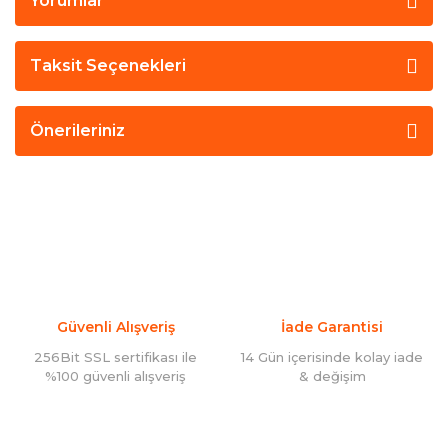
Yorumlar
Taksit Seçenekleri
Önerileriniz
Güvenli Alışveriş
İade Garantisi
256Bit SSL sertifikası ile
14 Gün içerisinde kolay iade
%100 güvenli alışveriş
& değişim