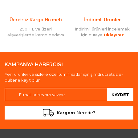
Ücretsiz Kargo Hizmeti
İndirimli Ürünler
250 TL ve üzeri
İndirimli ürünleri incelemek
alışverişlerde kargo bedava
için buraya
tıklayınız
KAMPANYA HABERCİSİ
Yeni ürünler ve sizlere özel tüm fırsatlar için şimdi ücretsiz e-
bültene kayıt olun.
KAYDET
Kargom
Nerede?