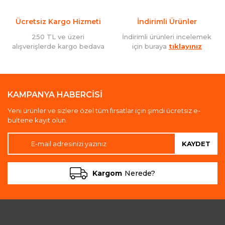
Ücretsiz Kargo Hizmeti
İndirimli Ürünler
250 TL ve üzeri
İndirimli ürünleri incelemek
alışverişlerde kargo bedava
için buraya
tıklayınız
KAMPANYA HABERCİSİ
Yeni ürünler ve sizlere özel tüm fırsatlar için şimdi ücretsiz e-
bültene kayıt olun.
KAYDET
Kargom
Nerede?