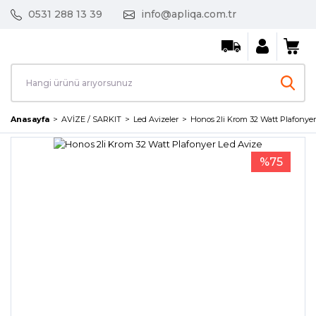
0531 288 13 39
info@apliqa.com.tr
Anasayfa
AVİZE / SARKIT
Led Avizeler
Honos 2li Krom 32 Watt Plafonyer
%75