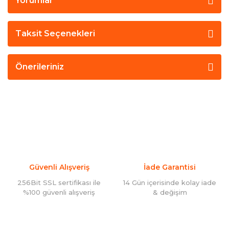
Yorumlar
Taksit Seçenekleri
Önerileriniz
Güvenli Alışveriş
İade Garantisi
256Bit SSL sertifikası ile
14 Gün içerisinde kolay iade
%100 güvenli alışveriş
& değişim