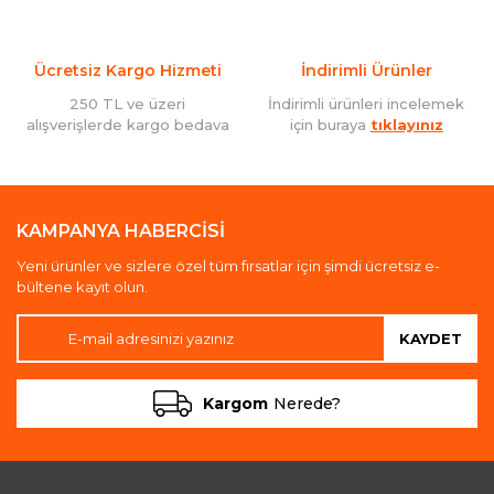
Ücretsiz Kargo Hizmeti
İndirimli Ürünler
250 TL ve üzeri
İndirimli ürünleri incelemek
alışverişlerde kargo bedava
için buraya
tıklayınız
KAMPANYA HABERCİSİ
Yeni ürünler ve sizlere özel tüm fırsatlar için şimdi ücretsiz e-
bültene kayıt olun.
KAYDET
Kargom
Nerede?