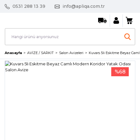
0531 288 13 39
info@apliqa.com.tr
Anasayfa
AVİZE / SARKIT
Salon Avizeleri
Kuvars 5li Eskitme Beyaz Caml
%68