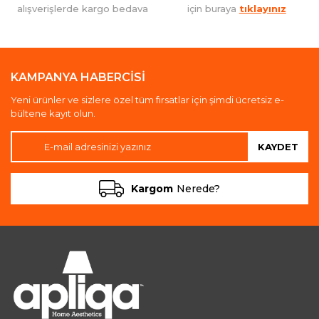
alışverişlerde kargo bedava
için buraya
tıklayınız
KAMPANYA HABERCİSİ
Yeni ürünler ve sizlere özel tüm fırsatlar için şimdi ücretsiz e-
bültene kayıt olun.
KAYDET
Kargom
Nerede?