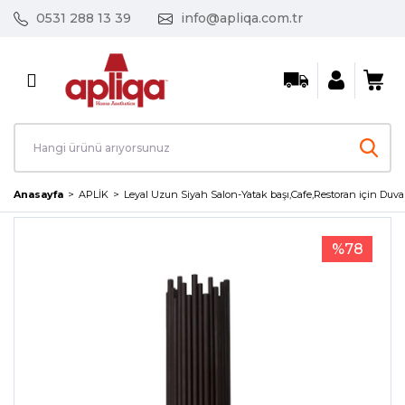
0531 288 13 39
info@apliqa.com.tr
Geri Dön
AVİZE / SARKIT
Ayın Fırsat Ürünleri
Kristal Taşlı Avizeler
Anasayfa
APLİK
Leyal Uzun Siyah Salon-Yatak başı,Cafe,Restoran için Duv
Led Avizeler
%78
Mutfak Avizeleri
Salon Avizeleri
Tekli Sarkıt