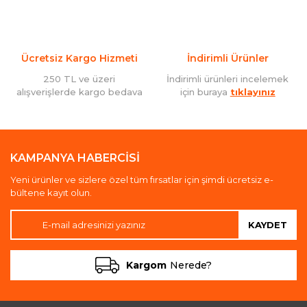
Ücretsiz Kargo Hizmeti
İndirimli Ürünler
250 TL ve üzeri
İndirimli ürünleri incelemek
alışverişlerde kargo bedava
için buraya
tıklayınız
KAMPANYA HABERCİSİ
Yeni ürünler ve sizlere özel tüm fırsatlar için şimdi ücretsiz e-
bültene kayıt olun.
KAYDET
Kargom
Nerede?