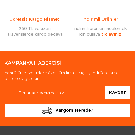
Ücretsiz Kargo Hizmeti
İndirimli Ürünler
250 TL ve üzeri
İndirimli ürünleri incelemek
alışverişlerde kargo bedava
için buraya
tıklayınız
KAMPANYA HABERCİSİ
Yeni ürünler ve sizlere özel tüm fırsatlar için şimdi ücretsiz e-
bültene kayıt olun.
KAYDET
Kargom
Nerede?