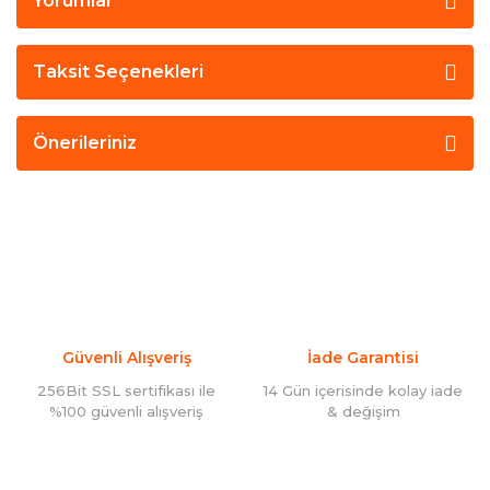
Yorumlar
Taksit Seçenekleri
Önerileriniz
Güvenli Alışveriş
İade Garantisi
256Bit SSL sertifikası ile
14 Gün içerisinde kolay iade
%100 güvenli alışveriş
& değişim