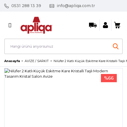
0531 288 13 39
info@apliqa.com.tr
Geri Dön
AVİZE / SARKIT
Ayın Fırsat Ürünleri
Kristal Taşlı Avizeler
Anasayfa
AVİZE / SARKIT
Nilüfer 2 Katlı Küçük Eskitme Kare Kristalli Taşl
Led Avizeler
%66
Mutfak Avizeleri
Salon Avizeleri
Tekli Sarkıt