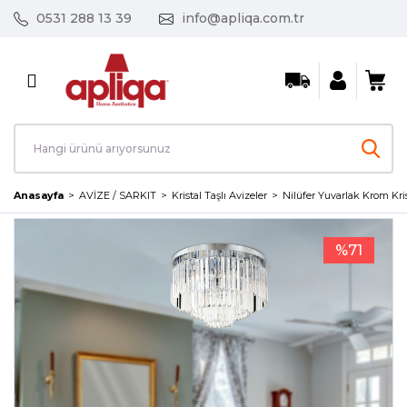
0531 288 13 39
info@apliqa.com.tr
Geri Dön
AVİZE / SARKIT
Ayın Fırsat Ürünleri
Kristal Taşlı Avizeler
Anasayfa
AVİZE / SARKIT
Kristal Taşlı Avizeler
Nilüfer Yuvarlak Krom Kris
Led Avizeler
%71
Mutfak Avizeleri
Salon Avizeleri
Tekli Sarkıt