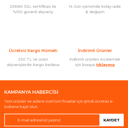
256Bit SSL sertifikası ile
14 Gün içerisinde kolay iade
%100 güvenli alışveriş
& değişim
Ücretsiz Kargo Hizmeti
İndirimli Ürünler
250 TL ve üzeri
İndirimli ürünleri incelemek
alışverişlerde kargo bedava
için buraya
tıklayınız
KAMPANYA HABERCİSİ
Yeni ürünler ve sizlere özel tüm fırsatlar için şimdi ücretsiz e-
bültene kayıt olun.
KAYDET