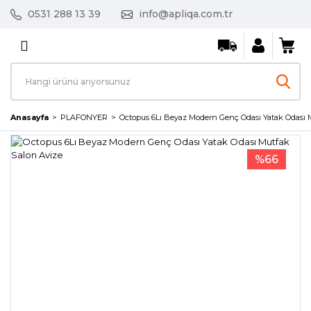
0531 288 13 39
info@apliqa.com.tr
Geri Dön
AVİZE / SARKIT
Ayın Fırsat Ürünleri
Anasayfa
PLAFONYER
Octopus 6Lı Beyaz Modern Genç Odası Yatak Odası 
Kristal Taşlı Avizeler
%66
Led Avizeler
Mutfak Avizeleri
Salon Avizeleri
Tekli Sarkıt