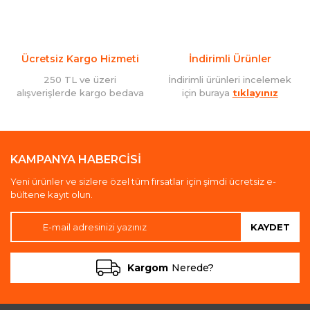
Ücretsiz Kargo Hizmeti
İndirimli Ürünler
250 TL ve üzeri
İndirimli ürünleri incelemek
alışverişlerde kargo bedava
için buraya
tıklayınız
KAMPANYA HABERCİSİ
Yeni ürünler ve sizlere özel tüm fırsatlar için şimdi ücretsiz e-
bültene kayıt olun.
KAYDET
Kargom
Nerede?