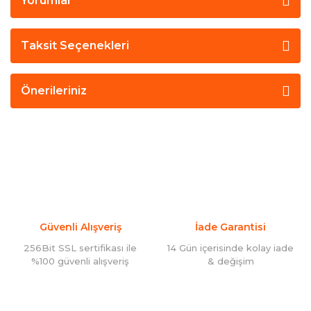
Yorumlar
Taksit Seçenekleri
Önerileriniz
Güvenli Alışveriş
İade Garantisi
256Bit SSL sertifikası ile
14 Gün içerisinde kolay iade
%100 güvenli alışveriş
& değişim