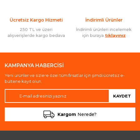
Ücretsiz Kargo Hizmeti
İndirimli Ürünler
250 TL ve üzeri
İndirimli ürünleri incelemek
alışverişlerde kargo bedava
için buraya
tıklayınız
KAMPANYA HABERCİSİ
Yeni ürünler ve sizlere özel tüm fırsatlar için şimdi ücretsiz e-
bültene kayıt olun.
KAYDET
Kargom
Nerede?