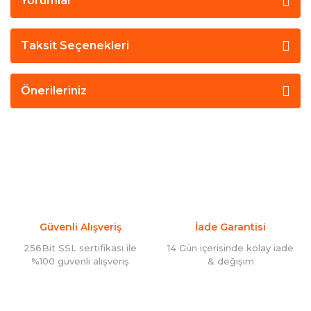
Yorumlar
Taksit Seçenekleri
Önerileriniz
Güvenli Alışveriş
İade Garantisi
256Bit SSL sertifikası ile
14 Gün içerisinde kolay iade
%100 güvenli alışveriş
& değişim