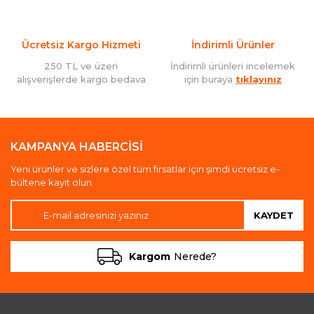
Ücretsiz Kargo Hizmeti
İndirimli Ürünler
250 TL ve üzeri
İndirimli ürünleri incelemek
alışverişlerde kargo bedava
için buraya
tıklayınız
KAMPANYA HABERCİSİ
Yeni ürünler ve sizlere özel tüm fırsatlar için şimdi ücretsiz e-
bültene kayıt olun.
KAYDET
Kargom
Nerede?