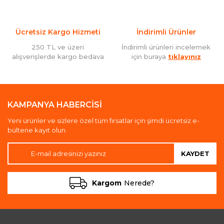
Ücretsiz Kargo Hizmeti
İndirimli Ürünler
250 TL ve üzeri
İndirimli ürünleri incelemek
alışverişlerde kargo bedava
için buraya
tıklayınız
KAMPANYA HABERCİSİ
Yeni ürünler ve sizlere özel tüm fırsatlar için şimdi ücretsiz e-
bültene kayıt olun.
KAYDET
Kargom
Nerede?