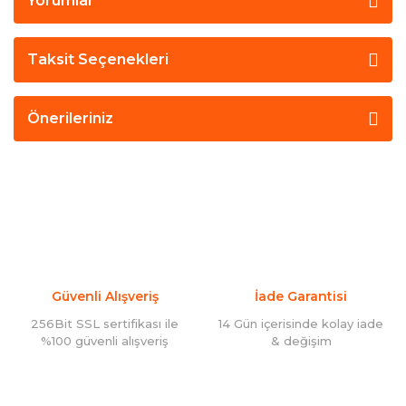
Yorumlar
Taksit Seçenekleri
Önerileriniz
Güvenli Alışveriş
İade Garantisi
256Bit SSL sertifikası ile
14 Gün içerisinde kolay iade
%100 güvenli alışveriş
& değişim