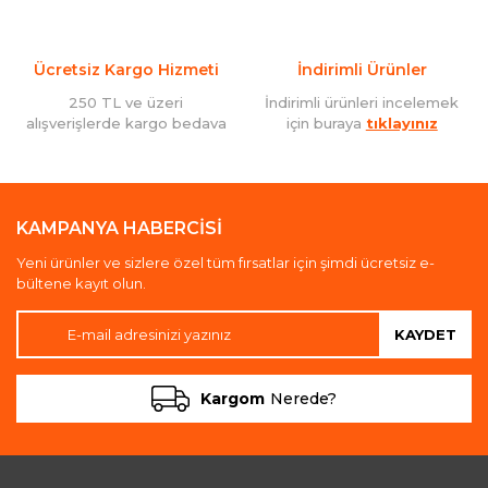
Ücretsiz Kargo Hizmeti
İndirimli Ürünler
250 TL ve üzeri
İndirimli ürünleri incelemek
alışverişlerde kargo bedava
için buraya
tıklayınız
KAMPANYA HABERCİSİ
Yeni ürünler ve sizlere özel tüm fırsatlar için şimdi ücretsiz e-
bültene kayıt olun.
KAYDET
Kargom
Nerede?