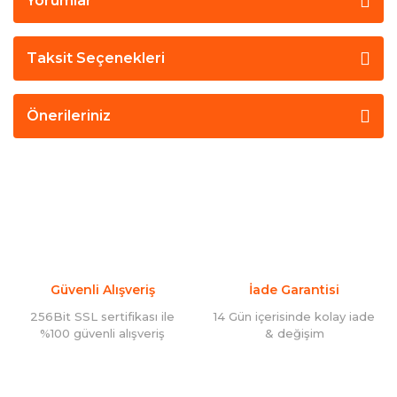
Yorumlar
Taksit Seçenekleri
Önerileriniz
Güvenli Alışveriş
İade Garantisi
256Bit SSL sertifikası ile
14 Gün içerisinde kolay iade
%100 güvenli alışveriş
& değişim