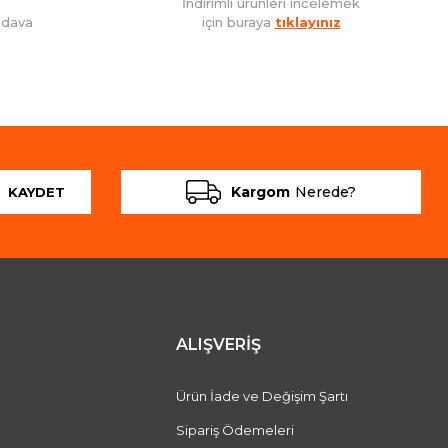
İndirimli ürünleri incelemek
edava
için buraya
tıklayınız
Kargom
Nerede?
KAYDET
ALIŞVERİŞ
Ürün İade ve Değişim Şartı
Sipariş Ödemeleri