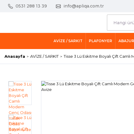
0531 288 13 39
info@apliqa.com.tr
AVİZE / SARKIT
PLAFONYER
ABAJU
Anasayfa
AVİZE / SARKIT
Tisse 3 Lü Eskitme Boyalı Çift Caml