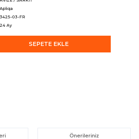
AVİZE / SARKIT
Apliqa
3425-03-FR
24 Ay
SEPETE EKLE
eri
Önerileriniz