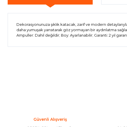
Dekorasyonunuza şıklık katacak, zarif ve modern detaylarıyla
daha yumuşak yansıtarak göz yormayan bir aydınlatma sağlar. Ö
Ampuller: Dahil değildir; Boy: Ayarlanabilir; Garanti: 2 yıl ga
Bu ürünün fiyat bilgisi, resim, ürün açıklamalarında ve diğer 
Görüş ve önerileriniz için teşekkür ederiz.
Ürün resmi kalitesiz, bozuk veya görüntülenemiyor.
Ürün açıklamasında eksik bilgiler bulunuyor.
Ürün bilgilerinde hatalar bulunuyor.
Ürün fiyatı diğer sitelerden daha pahalı.
Bu ürüne benzer farklı alternatifler olmalı.
Güvenli Alışveriş