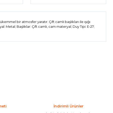
el bir atmosfer yaratır. Çift camlı başlıkları ile ışığı
 Metal; Başlıklar: Çift camlı, cam materyal; Duy Tipi: E-27;
ıza iletebilirsiniz.
meti
İndirimli Ürünler