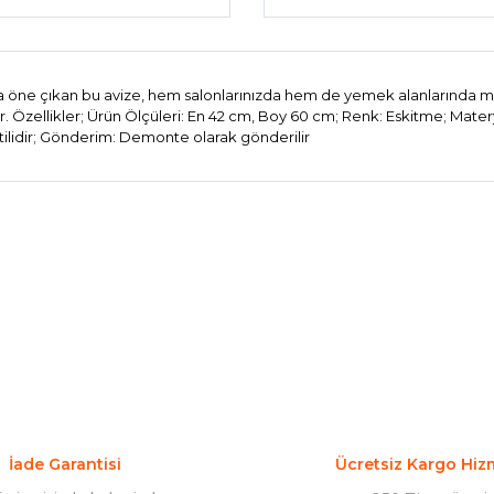
 öne çıkan bu avize, hem salonlarınızda hem de yemek alanlarında mükemm
zellikler; Ürün Ölçüleri: En 42 cm, Boy 60 cm; Renk: Eskitme; Materyal:
rantilidir; Gönderim: Demonte olarak gönderilir
konularda yetersiz gördüğünüz noktaları öneri formunu kullanarak tarafım
Bu ürüne ilk yorumu siz yapın!
Yorum Yaz
İade Garantisi
Ücretsiz Kargo Hiz