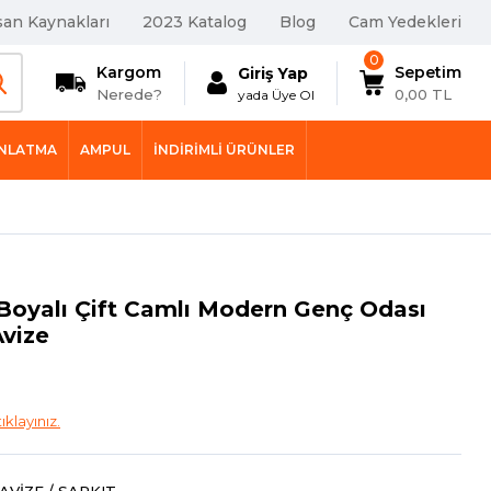
san Kaynakları
2023 Katalog
Blog
Cam Yedekleri
0
Kargom
Sepetim
Giriş Yap
Nerede?
0,00 TL
yada Üye Ol
INLATMA
AMPUL
İNDIRIMLI ÜRÜNLER
 Boyalı Çift Camlı Modern Genç Odası
Avize
tıklayınız.