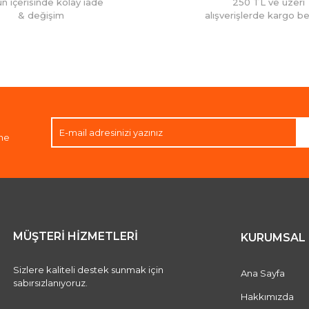
ün içerisinde kolay iade
250 TL ve üzeri
& değişim
alışverişlerde kargo b
Gönder
ene
MÜŞTERİ HİZMETLERİ
KURUMSAL
Sizlere kaliteli destek sunmak için
Ana Sayfa
sabırsızlanıyoruz.
Hakkımızda