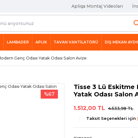
Apliqa Montaj Videoları
İn
R
LAMBADER
APLİK
TAVAN VANTİLATÖRÜ
DIŞ MEKAN AYD
ı Modern Genç Odası Yatak Odası Salon Avize
Tisse 3 Lü Eskitme
Yatak Odası Salon 
%67
1.512,00 TL
4.533,98 TL
Taksit Seçenekleri için