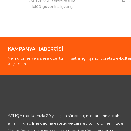
256Bit SSL sertifikası ile
14 G
%100 güvenli alışveriş
KAMPANYA HABERCİSİ
Yeni ürünler ve sizlere özel tüm fırsatlar için şimdi ücretsiz e-bült
kayıt olun.
APLIQA markamızla 20 yılı aşkın süredir iç mekanlarınızı daha
anlamlı kılabilmek adına estetik ve zarafeti tüm ürünlerimizde
ilke edinerek tasarlıyor ve sizlerin beğenisine sunuyoruz.