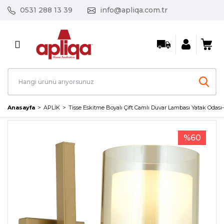
0531 288 13 39
info@apliqa.com.tr
Geri Dön
AVİZE / SARKIT
Ayın Fırsat Ürünleri
Kristal Taşlı Avizeler
Anasayfa
APLİK
Tisse Eskitme Boyalı Çift Camlı Duvar Lambası Yatak Odas
Led Avizeler
%60
Mutfak Avizeleri
Salon Avizeleri
Tekli Sarkıt