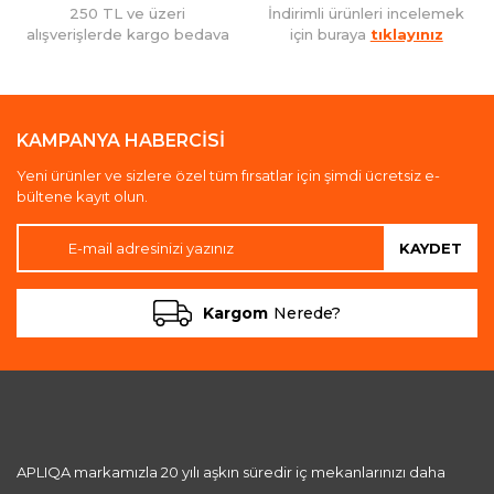
250 TL ve üzeri
İndirimli ürünleri incelemek
alışverişlerde kargo bedava
için buraya
tıklayınız
KAMPANYA HABERCİSİ
Yeni ürünler ve sizlere özel tüm fırsatlar için şimdi ücretsiz e-
bültene kayıt olun.
KAYDET
Kargom
Nerede?
APLIQA markamızla 20 yılı aşkın süredir iç mekanlarınızı daha