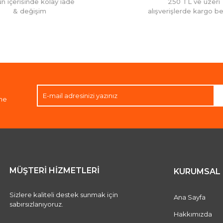
ün içerisinde kolay iade
250 TL ve üzeri
& değişim
alışverişlerde kargo b
Gönder
ene
MÜŞTERİ HİZMETLERİ
KURUMSAL
Sizlere kaliteli destek sunmak için
Ana Sayfa
sabırsızlanıyoruz.
Hakkımızda