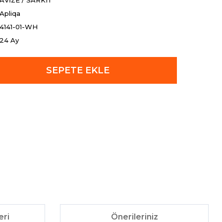
AVİZE / SARKIT
Apliqa
4141-01-WH
24 Ay
SEPETE EKLE
eri
Önerileriniz