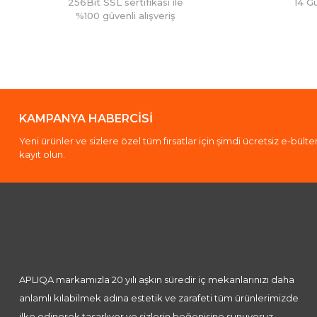
256Bit SSL sertifikası ile
14 G
%100 güvenli alışveriş
KAMPANYA HABERCİSİ
Yeni ürünler ve sizlere özel tüm fırsatlar için şimdi ücretsiz e-bült
kayıt olun.
APLIQA markamızla 20 yılı aşkın süredir iç mekanlarınızı daha
anlamlı kılabilmek adına estetik ve zarafeti tüm ürünlerimizde
ilke edinerek tasarlıyor ve sizlerin beğenisine sunuyoruz.