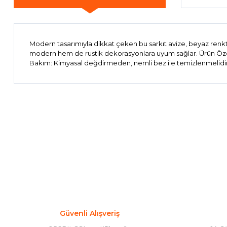
Modern tasarımıyla dikkat çeken bu sarkıt avize, beyaz renk
modern hem de rustik dekorasyonlara uyum sağlar. Ürün Özellik
Bakım: Kimyasal değdirmeden, nemli bez ile temizlenmelidir;
Bu ürünün fiyat bilgisi, resim, ürün açıklamalarında ve diğer 
Görüş ve önerileriniz için teşekkür ederiz.
Ürün resmi kalitesiz, bozuk veya görüntülenemiyor.
Ürün açıklamasında eksik bilgiler bulunuyor.
Ürün bilgilerinde hatalar bulunuyor.
Ürün fiyatı diğer sitelerden daha pahalı.
Bu ürüne benzer farklı alternatifler olmalı.
Güvenli Alışveriş