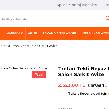
Apliqa Montaj Videoları
İn
R
LAMBADER
APLİK
TAVAN VANTİLATÖRÜ
DIŞ MEKAN AYD
rkıt Oturma Odası Salon Sarkıt Avize
Tretan Tekli Beyaz
Salon Sarkıt Avize
%59
2.523,00 TL
6.187,98 TL
Taksit Seçenekleri için