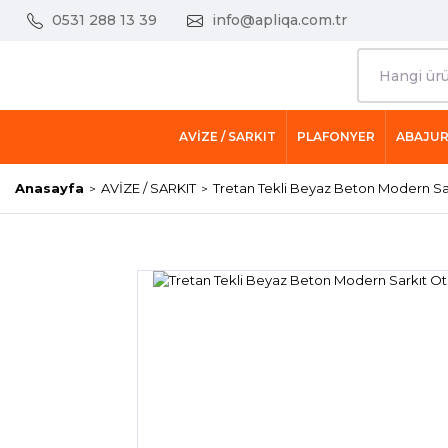
0531 288 13 39
info@apliqa.com.tr
AVİZE / SARKIT
PLAFONYER
ABAJU
Anasayfa
AVİZE / SARKIT
Tretan Tekli Beyaz Beton Modern Sa