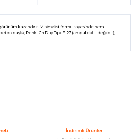
r görünüm kazandırır. Minimalist formu sayesinde hem
on başlık; Renk: Gri Duy Tipi: E-27 (ampul dahil değildir);
ıza iletebilirsiniz.
meti
İndirimli Ürünler