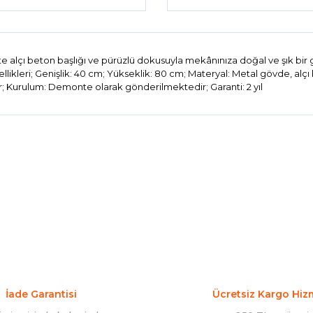
te alçı beton başlığı ve pürüzlü dokusuyla mekânınıza doğal ve şık bi
leri; Genişlik: 40 cm; Yükseklik: 80 cm; Materyal: Metal gövde, alçı bet
 Kurulum: Demonte olarak gönderilmektedir; Garanti: 2 yıl
konularda yetersiz gördüğünüz noktaları öneri formunu kullanarak tarafım
Bu ürüne ilk yorumu siz yapın!
Yorum Yaz
İade Garantisi
Ücretsiz Kargo Hiz