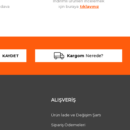
İndirimli ürünleri incelemek
edava
için buraya
tıklayınız
Kargom
Nerede?
KAYDET
ALIŞVERİŞ
Ürün İade ve Değişim Şartı
Sipariş Ödemeleri