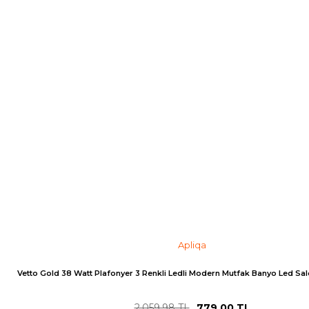
Apliqa
Vetto Gold 38 Watt Plafonyer 3 Renkli Ledli Modern Mutfak Banyo Led Sal
2.059,98 TL
779,00 TL