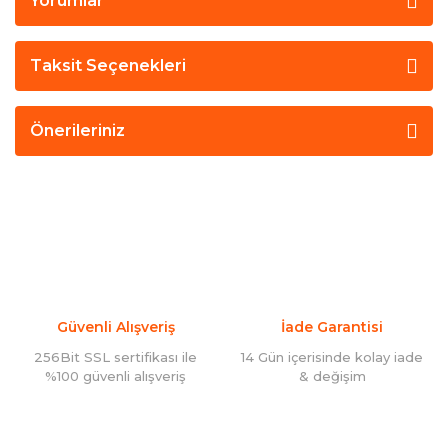
Yorumlar
Taksit Seçenekleri
Önerileriniz
Güvenli Alışveriş
İade Garantisi
256Bit SSL sertifikası ile
14 Gün içerisinde kolay iade
%100 güvenli alışveriş
& değişim