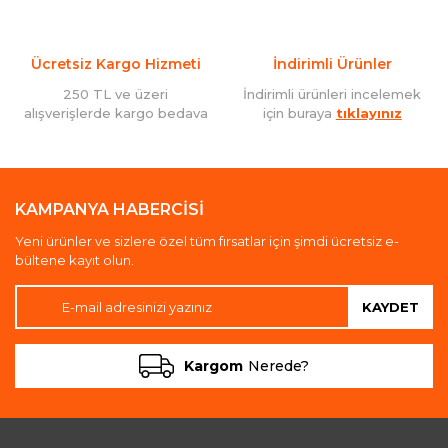
Ücretsiz Kargo Hizmeti
İndirimli Ürünler
250 TL ve üzeri
İndirimli ürünleri incelemek
alışverişlerde kargo bedava
için buraya
tıklayınız
KAMPANYA HABERCİSİ
Yeni ürünler ve sizlere özel tüm fırsatlar için şimdi ücretsiz e-
bültene kayıt olun.
KAYDET
Kargom
Nerede?