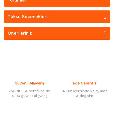
Yorumlar
Taksit Seçenekleri
Önerileriniz
Güvenli Alışveriş
İade Garantisi
256Bit SSL sertifikası ile
14 Gün içerisinde kolay iade
%100 güvenli alışveriş
& değişim