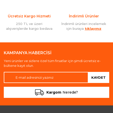
Ücretsiz Kargo Hizmeti
İndirimli Ürünler
250 TL ve üzeri
İndirimli ürünleri incelemek
alışverişlerde kargo bedava
için buraya
tıklayınız
KAMPANYA HABERCİSİ
Yeni ürünler ve sizlere özel tüm fırsatlar için şimdi ücretsiz e-
bültene kayıt olun.
KAYDET
Kargom
Nerede?