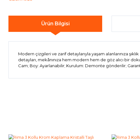
Ürün Bilgisi
Modern çizgileri ve zarif detaylarıyla yaşam alanlarınıza şık
detayları, mekânınıza hem modern hem de göz alıcı bir dokunuş
Cam; Boy: Ayarlanabilir; Kurulum: Demonte gönderilir; Garanti:
Bu ürünün fiyat bilgisi, resim, ürün açıklamalarında ve diğer 
Görüş ve önerileriniz için teşekkür ederiz.
Ürün resmi kalitesiz, bozuk veya görüntülenemiyor.
Ürün açıklamasında eksik bilgiler bulunuyor.
Ürün bilgilerinde hatalar bulunuyor.
Ürün fiyatı diğer sitelerden daha pahalı.