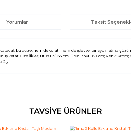
Yorumlar
Taksit Seçenekl
lık katacak bu avize, hem dekoratif hem de işlevsel bir aydınlatma çözü
 katar. Özellikler; Ürün Eni: 65 cm; Ürün Boyu: 60 cm; Renk: Krom; Mate
 2 yıl
konularda yetersiz gördüğünüz noktaları öneri formunu kullanarak tarafım
Bu ürüne ilk yorumu siz yapın!
TAVSİYE ÜRÜNLER
Yorum Yaz