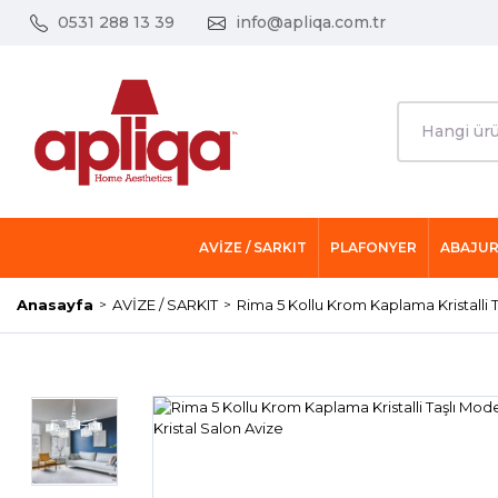
0531 288 13 39
info@apliqa.com.tr
AVİZE / SARKIT
PLAFONYER
ABAJU
Anasayfa
AVİZE / SARKIT
Rima 5 Kollu Krom Kaplama Kristalli 