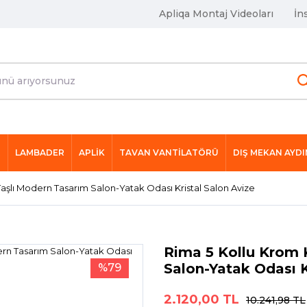
Apliqa Montaj Videoları
İn
R
LAMBADER
APLİK
TAVAN VANTİLATÖRÜ
DIŞ MEKAN AYD
Taşlı Modern Tasarım Salon-Yatak Odası Kristal Salon Avize
Rima 5 Kollu Krom 
Salon-Yatak Odası K
%79
2.120,00 TL
10.241,98 TL