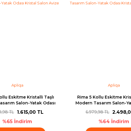
Gönder
Apliqa
Apliqa
llu Eskitme Kristalli Taşlı
Rima 5 Kollu Eskitme Krist
asarım Salon-Yatak Odası
Modern Tasarım Salon-Ya
ristal Salon Avize
Kristal Salon Avi
1.615,00 TL
2.498,
9,98 TL
6.979,98 TL
%65 İndirim
%64 İndirim