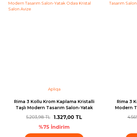
Bu ürüne benzer farklı alternatifler olmalı.
Apliqa
Rima 3 Kollu Krom Kaplama Kristalli
Rima 3 Ko
Taşlı Modern Tasarım Salon-Yatak
Modern T
Odası Kristal Salon Avize
K
1.327,00 TL
5.203,98 TL
4.56
%75 İndirim