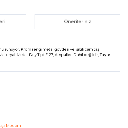
eri
Önerileriniz
mü sunuyor. Krom rengi metal gövdesi ve ışıltılı cam taş
ryal: Metal; Duy Tipi: E-27; Ampuller: Dahil değildir; Taşlar:
ıza iletebilirsiniz.