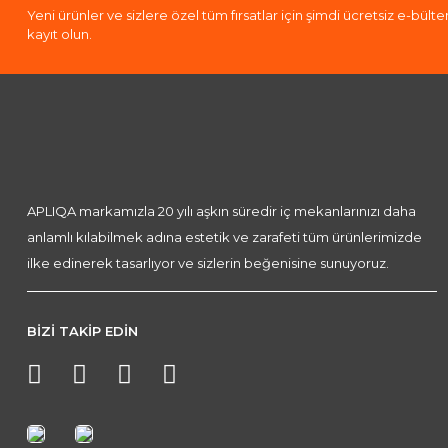
Yeni ürünler ve sizlere özel tüm fırsatlar için şimdi ücretsiz e-bült
kayıt olun.
APLIQA markamızla 20 yılı aşkın süredir iç mekanlarınızı daha
anlamlı kılabilmek adına estetik ve zarafeti tüm ürünlerimizde
ilke edinerek tasarlıyor ve sizlerin beğenisine sunuyoruz.
BİZİ TAKİP EDİN