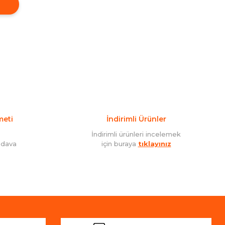
meti
İndirimli Ürünler
İndirimli ürünleri incelemek
edava
için buraya
tıklayınız