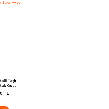
alli Taşlı
tak Odası
ze
00 TL